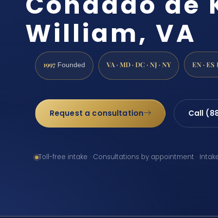
Condado de 
William, VA
1997
VA · MD · DC · NJ · NY
EN · ES
Founded
Request a consultation
Call (8
Toll-free intake · Consultations by appointment · Intak