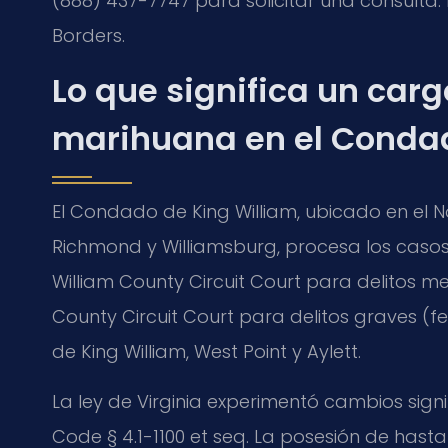
(888) 437-7747 para solicitar una consulta. 
Borders.
Lo que significa un car
marihuana en el Condad
El Condado de King William, ubicado en el Nov
Richmond y Williamsburg, procesa los caso
William County Circuit Court para delitos m
County Circuit Court para delitos graves (fe
de King William, West Point y Aylett.
La ley de Virginia experimentó cambios signifi
Code § 4.1-1100 et seq. La posesión de has