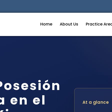
Home
About Us
Practice Are
Posesión
 en el
At a glance