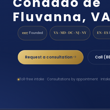
Condado de
Fluvanna, V
1997
VA · MD · DC · NJ · NY
EN · ES
Founded
Request a consultation
Call (8
Toll-free intake · Consultations by appointment · Intak