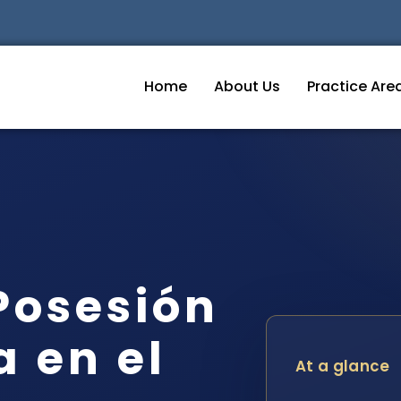
Home
About Us
Practice Are
Posesión
 en el
At a glance