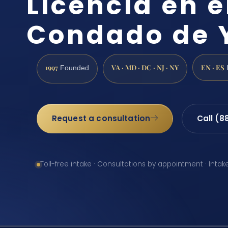
Licencia en e
Condado de 
1997
VA · MD · DC · NJ · NY
EN · ES
Founded
Request a consultation
Call (8
Toll-free intake · Consultations by appointment · Intak