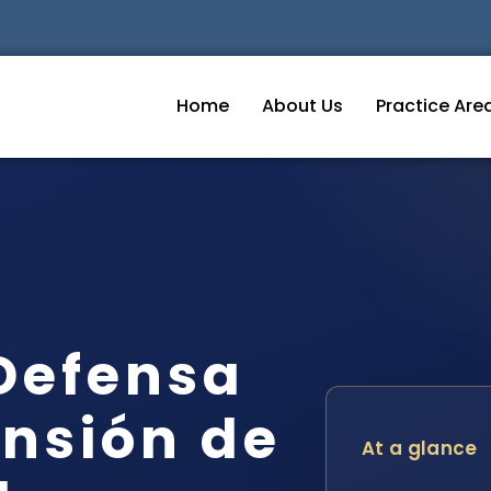
Home
About Us
Practice Are
Defensa
nsión de
At a glance