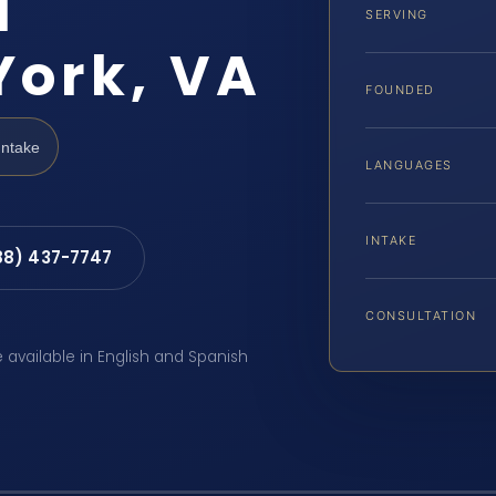
l
SERVING
York, VA
FOUNDED
Intake
LANGUAGES
INTAKE
88) 437-7747
CONSULTATION
e available in English and Spanish