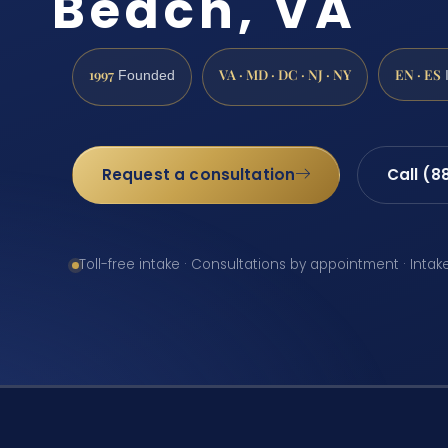
Beach, VA
1997
VA · MD · DC · NJ · NY
EN · ES
Founded
Request a consultation
Call (8
Toll-free intake · Consultations by appointment · Intak