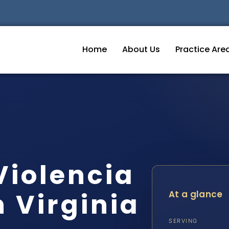
Home
About Us
Practice Are
iolencia
 Virginia
At a glance
SERVING