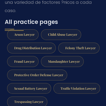
una variedad de factores ?nicos a cada
caso.
All practice pages
Arson Lawyer
Child Abuse Lawyer
Drug Distribution Lawyer
Felony Theft Lawyer
Fraud Lawyer
Manslaughter Lawyer
Protective Order Defense Lawyer
Sexual Battery Lawyer
Traffic Violation Lawyer
Trespassing Lawyer