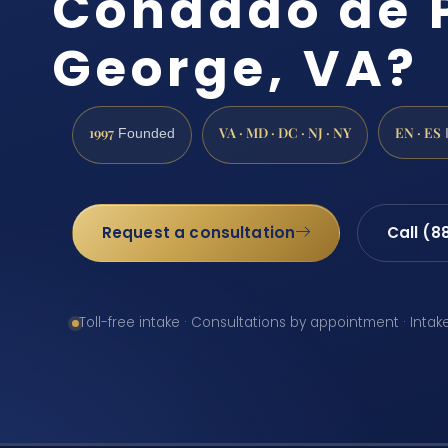
Condado de 
George, VA?
1997
VA · MD · DC · NJ · NY
EN · ES
Founded
Request a consultation
Call (8
Toll-free intake · Consultations by appointment · Intak