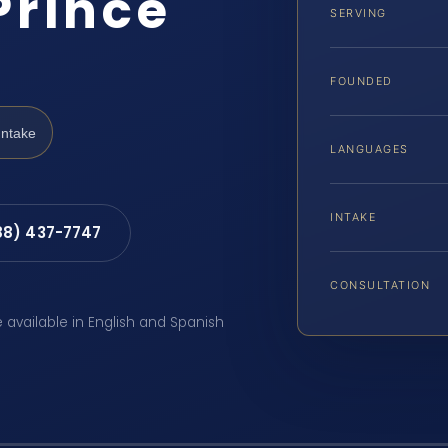
Prince
SERVING
FOUNDED
Intake
LANGUAGES
INTAKE
88) 437-7747
CONSULTATION
e available in English and Spanish