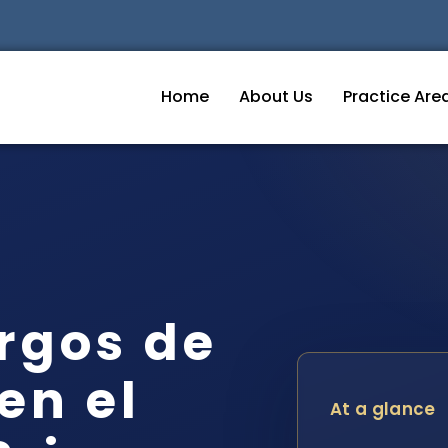
Home
About Us
Practice Are
rgos de
en el
At a glance